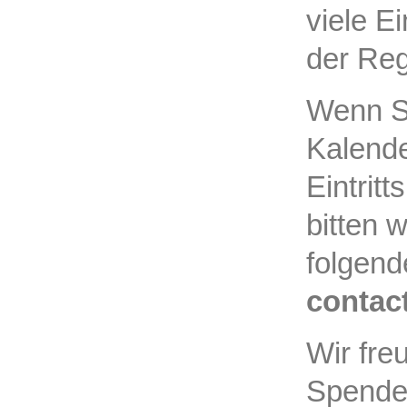
viele E
der Reg
Wenn Si
Kalende
Eintritt
bitten 
folgend
contac
Wir fre
Spende.