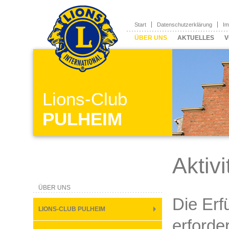
Start
Datenschutzerklärung
I
ÜBER UNS
AKTUELLES
V
Lions-Club
PULHEIM
Aktivi
ÜBER UNS
Die Erf
LIONS-CLUB PULHEIM
erforde