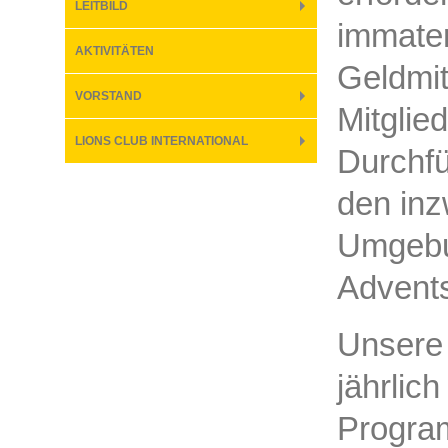
LEITBILD
immater
AKTIVITÄTEN
Geldmit
VORSTAND
Mitglie
LIONS CLUB INTERNATIONAL
Durchf
den inz
Umgebun
Advent
Unsere
jährlic
Program