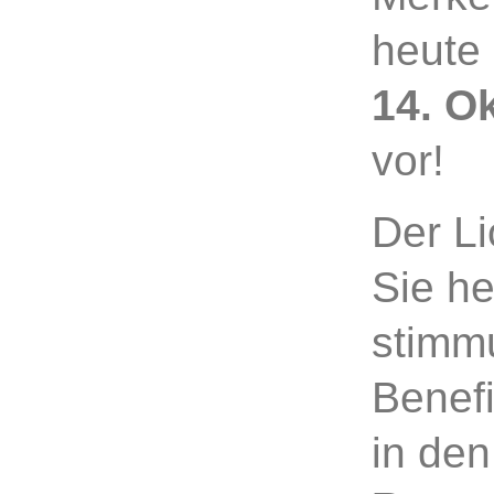
heute
14. O
vor!
Der Li
Sie he
stimm
Benef
in de