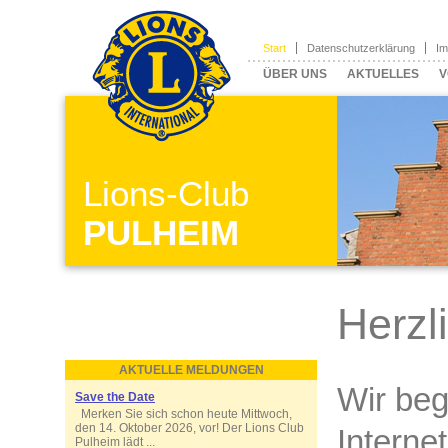
Start
Datenschutzerklärung
I
ÜBER UNS
AKTUELLES
V
Lions-Club
PULHEIM
Herzl
AKTUELLE MELDUNGEN
Wir beg
Save the Date
Merken Sie sich schon heute Mittwoch,
den 14. Oktober 2026, vor! Der Lions Club
Interne
Pulheim lädt ...