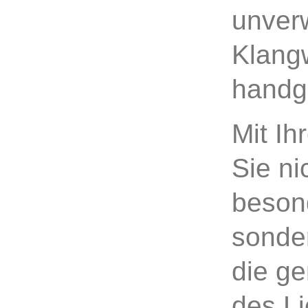
unver
Klangw
handg
Mit I
Sie ni
beson
sonder
die ge
des Li