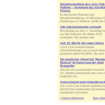
Neujahrsempfang des Lions Club
Pulheim – Verleihung des Abt-Wo
Preises
Im feierlichen Rahmen des
Neujahrsempfangs, im Weinhaus D
Fledermaus in Sinthern, durfte der L
Alle Adventskalender verkauft
Rechtzeitig vor dem 1. Dezember 
wir alle Kalender der Aktion 2025
verkaufen. Wir danken alle...
Zum 25. Mal für den guten Zweck
Lions Club verkauft wieder
Adventskalender, wo es auch etwa
gewinnen gibt PULHEIM - Bis zum Ö
Ein magischer Abend mit *Mesd
Musical* im Kaisersaal der Abtei
Brauweiler
Was für ein wundervolles Konzert!
29. Oktober präsentierte der Lions
festlichen Ka...
Unterstützung beim Kalenderver
Der Lions Club Pulheim bedankt si
herzlich bei zahlreichen Einzelhän
Apotheken und Gewe...
« Neuere Meldungen
Ältere Mel