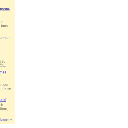
lfhelm-
ie
ions...
konnten
s zu
f...
ames
 ✨ Am
 Club im
kauf
ch
dlern,
dungen »