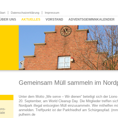
Start
Datenschutzerklärung
Impressum
ÜBER UNS
AKTUELLES
VORSTAND
ADVENTSGEWINNKALENDER
Gemeinsam Müll sammeln im Nord
Unter dem Motto „We serve – Wir dienen“ beteiligt sich der Lion
20. September, am World Cleanup Day. Die Mitglieder treffen sic
Nordpark illegal entsorgten Müll einzusammeln. Wer mithelfen möc
ons-
anmelden. Treffpunkt ist der Parkfriedhof am Schürgespfad. (mm
iale
pulheim.de