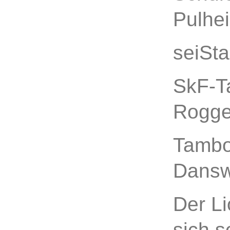
Pulhe
seiSta
SkF-T
Rogge
Tambo
Dansw
Der Li
sich s