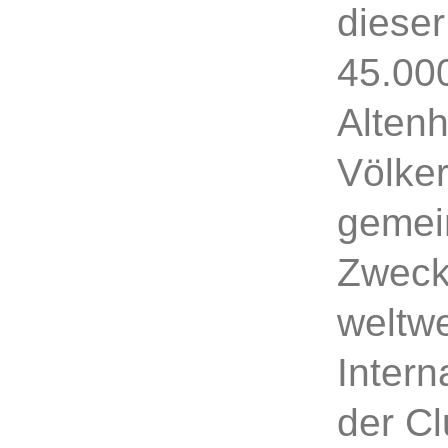
diese
45.00
Altenh
Völke
gemein
Zwecke
weltwe
Intern
der Cl