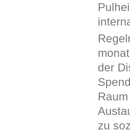
Pulhei
intern
Regelm
monatl
der Di
Spend
Raum f
Austa
zu soz