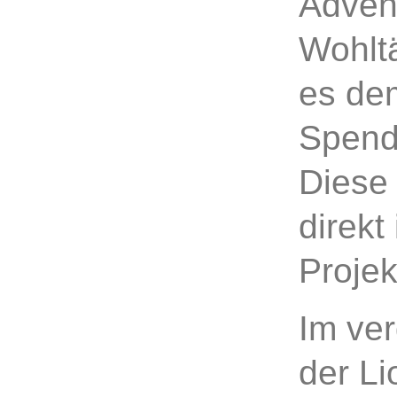
Adven
Wohltä
es de
Spend
Diese
direkt
Projek
Im ve
der Li