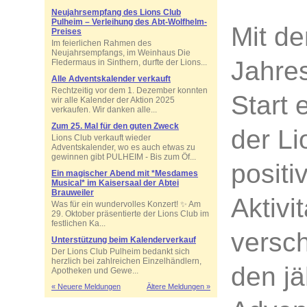
Neujahrsempfang des Lions Club
Pulheim – Verleihung des Abt-Wolfhelm-
Mit d
Preises
Im feierlichen Rahmen des
Neujahrsempfangs, im Weinhaus Die
Jahre
Fledermaus in Sinthern, durfte der Lions...
Alle Adventskalender verkauft
Rechtzeitig vor dem 1. Dezember konnten
Start 
wir alle Kalender der Aktion 2025
verkaufen. Wir danken alle...
Zum 25. Mal für den guten Zweck
der Li
Lions Club verkauft wieder
Adventskalender, wo es auch etwas zu
gewinnen gibt PULHEIM - Bis zum Öf...
positi
Ein magischer Abend mit *Mesdames
Musical* im Kaisersaal der Abtei
Brauweiler
Aktivi
Was für ein wundervolles Konzert! ✨ Am
29. Oktober präsentierte der Lions Club im
festlichen Ka...
versch
Unterstützung beim Kalenderverkauf
Der Lions Club Pulheim bedankt sich
herzlich bei zahlreichen Einzelhändlern,
den jä
Apotheken und Gewe...
« Neuere Meldungen
Ältere Meldungen »