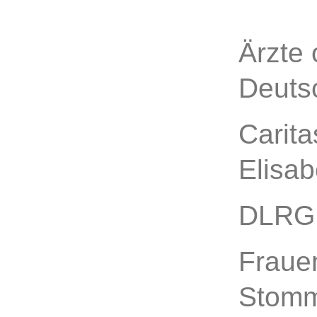
Ärzte
Deuts
Carita
Elisab
DLRG,
Fraue
Stomm