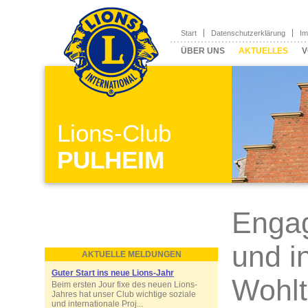
Start
Datenschutzerklärung
I
ÜBER UNS
AKTUELLES
V
Lions-Club
PULHEIM
Engag
und i
AKTUELLE MELDUNGEN
Guter Start ins neue Lions-Jahr
Wohlt
Beim ersten Jour fixe des neuen Lions-
Jahres hat unser Club wichtige soziale
und internationale Proj...