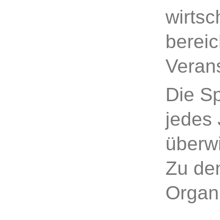
wirtsc
bereic
Veran
Die S
jedes 
überwi
Zu den
Organ