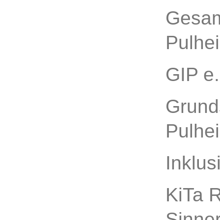
Gesam
Pulhe
GIP e
Grund
Pulhe
Inklus
KiTa R
Sinner