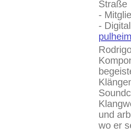
Straße
- Mitgl
- Digita
pulheim
Rodrigo
Komponi
begeist
Klängen
Soundco
Klangwe
und arb
wo er s