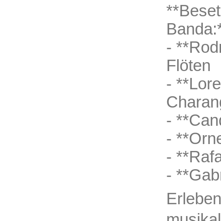
**Beset
Banda:
- **Rod
Flöten
- **Lor
Charan
- **Can
- **Orn
- **Raf
- **Gab
Erleben
musikal