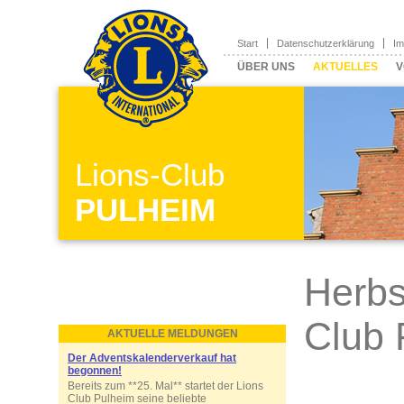
Start
Datenschutzerklärung
I
ÜBER UNS
AKTUELLES
V
Lions-Club
PULHEIM
Herbs
Club 
AKTUELLE MELDUNGEN
Der Adventskalenderverkauf hat
begonnen!
Bereits zum **25. Mal** startet der Lions
Club Pulheim seine beliebte