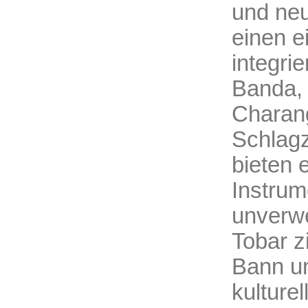
und neu
einen e
integri
Banda, 
Charang
Schlagz
bieten 
Instrum
unverw
Tobar z
Bann un
kulture