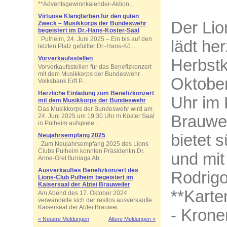
**Adventsgewinnkalender-Aktion...
Virtuose Klangfarben für den guten
Der Lio
Zweck – Musikkorps der Bundeswehr
begeistert im Dr.-Hans-Köster-Saal
Pulheim, 24. Juni 2025 – Ein bis auf den
lädt he
letzten Platz gefüllter Dr.-Hans-Kö...
Vorverkaufsstellen
Herbstk
Vorverkaufsstellen für das Benefizkonzert
mit dem Musikkorps der Bundeswehr.
Oktobe
Volksbank Erft P...
Herzliche Einladung zum Benefizkonzert
Uhr im 
mit dem Musikkorps der Bundeswehr
Das Musikkorps der Bundeswehr wird am
24. Juni 2025 um 19:30 Uhr m Köster Saal
Brauwei
in Pulheim aufspiele...
bietet 
Neujahrsempfang 2025
Zum Neujahrsempfang 2025 des Lions
Clubs Pulheim konnten Präsidentin Dr.
und mit
Anne-Gret Iturriaga Ab...
Ausverkauftes Benefizkonzert des
Rodrigo
Lions-Club Pulheim begeistert im
Kaisersaal der Abtei Brauweiler
**Karte
Am Abend des 17. Oktober 2024
verwandelte sich der restlos ausverkaufte
Kaisersaal der Abtei Brauwei...
- Krone
« Neuere Meldungen
Ältere Meldungen »