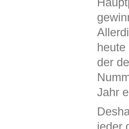
Hauptp
gewin
Allerd
heute
der de
Numme
Jahr e
Deshal
jeder 