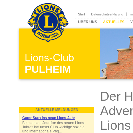
Start
Datenschutzerklärung
I
ÜBER UNS
AKTUELLES
V
Lions-Club
PULHEIM
Der H
Adven
AKTUELLE MELDUNGEN
Guter Start ins neue Lions-Jahr
Lions
Beim ersten Jour fixe des neuen Lions-
Jahres hat unser Club wichtige soziale
und internationale Proj...