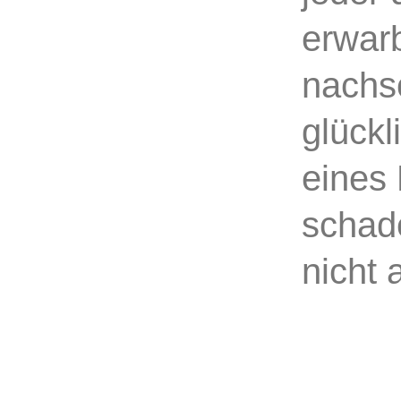
erwar
nachsc
glückl
eines 
schad
nicht 