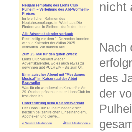
nicht
Neujahrsempfang des Lions Club
Pulheim – Verleihung des Abt-Wolfhelm-
Preises
Im feierlichen Rahmen des
Neujahrsempfangs, im Weinhaus Die
Fledermaus in Sinthern, durfte der Lions...
Alle Adventskalender verkauft
Rechtzeitig vor dem 1. Dezember konnten
Nach 
wir alle Kalender der Aktion 2025
verkaufen. Wir danken alle...
Zum 25. Mal für den guten Zweck
erfolg
Lions Club verkauft wieder
Adventskalender, wo es auch etwas zu
gewinnen gibt PULHEIM - Bis zum Öf...
des Ja
Ein magischer Abend mit *Mesdames
Musical* im Kaisersaal der Abtei
Brauweiler
Was für ein wundervolles Konzert! ✨ Am
der v
29. Oktober präsentierte der Lions Club im
festlichen Ka...
Unterstützung beim Kalenderverkauf
Pulhe
Der Lions Club Pulheim bedankt sich
herzlich bei zahlreichen Einzelhändlern,
Apotheken und Gewe...
gesam
« Neuere Meldungen
Ältere Meldungen »